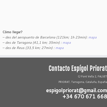
Cómo llegar?
– des del aeropuerto de Barcelona (121km; 1h 23min):
mapa
– des de Tarragona (41,1 km; 35min) :
mapa
– des de Reus (33,5 km; 27min) :
mapa
Contacto Espígol Priorat
C/ Font Vella 2, FALSET
PRIORAT, Tarragona, Cataluña, España
espigolpriorat@gmail.com
+34 670 671 668